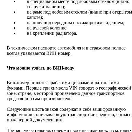
в специальном месте под лобовым стеклом (видно
снаружи машины);
на раме под лобовым стеклом (видно при открытом
капоте);
на полу под передним пассажирским сидением;
на рулевой колонке;
на креплении радиатора.
В техническом паспорте автомобиля и в страховом полисе
всегда указывается ВИН-номер.
Что можно узнать по ВИН-коду
Вин-номер пишется арабскими цифрами и латинскими
буквами. Первые три символа VIN говорят о географической
зоне, стране, в которой произведено данное транспортное
средство и о сам производителе.
Следующие шесть знаков содержат в себе зашифрованную
информацию, описывающую транспортное средство, согласн
инженерной документации.
Третья - указательная, содержит восемь символов, из которых