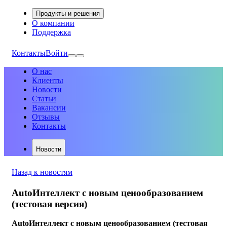
Продукты и решения
О компании
Поддержка
Контакты
Войти
О нас
Клиенты
Новости
Статьи
Вакансии
Отзывы
Контакты
Новости
Назад к новостям
AutoИнтеллект с новым ценообразованием
(тестовая версия)
AutoИнтеллект с новым ценообразованием (тестовая