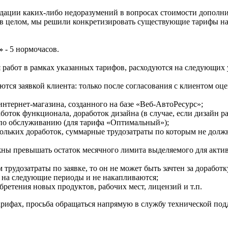
дации каких-либо недоразумений в вопросах стоимости дополн
в в целом, мы решили конкретизировать существующие тарифы 
»
- 5 нормочасов.
работ в рамках указанных тарифов, расходуются на следующих 
тся заявкой клиента: только после согласования с клиентом оце
нтернет-магазина, созданного на базе «Веб-АвтоРесурс»;
боток функционала, доработок дизайна (в случае, если дизайн 
 по обслуживанию (для тарифа «Оптимальный»);
кольких доработок, суммарные трудозатраты по которым не долж
ны превышать остаток месячного лимита выделяемого для активн
рудозатраты по заявке, то он не может быть зачтен за доработк
 на следующие периоды и не накапливаются;
бретения новых продуктов, рабочих мест, лицензий и т.п.
арифах, просьба обращаться напрямую в службу технической под