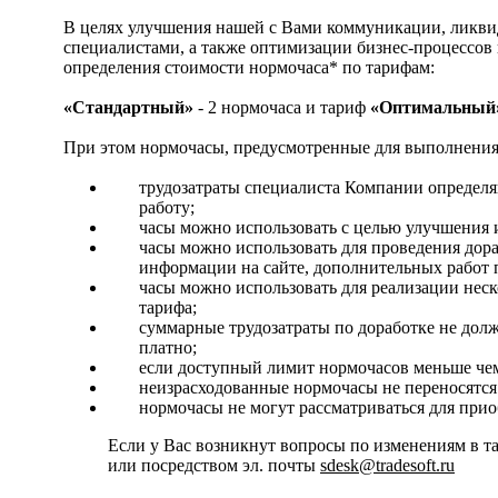
В целях улучшения нашей с Вами коммуникации, ликви
специалистами, а также оптимизации бизнес-процессо
определения стоимости нормочаса* по тарифам:
«Стандартный»
- 2 нормочаса и тариф
«Оптимальный
При этом нормочасы, предусмотренные для выполнения 
трудозатраты специалиста Компании определяю
работу;
часы можно использовать с целью улучшения и
часы можно использовать для проведения дора
информации на сайте, дополнительных работ
часы можно использовать для реализации нес
тарифа;
суммарные трудозатраты по доработке не долж
платно;
если доступный лимит нормочасов меньше чем т
неизрасходованные нормочасы не переносятся
нормочасы не могут рассматриваться для прио
Если у Вас возникнут вопросы по изменениям в т
или посредством эл. почты
sdesk@tradesoft.ru