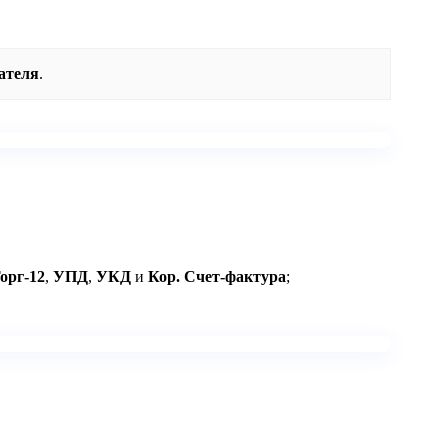
ателя
.
орг-12
,
УПД
,
УКД
и
Кор. Счет-фактура
;