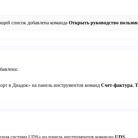
ющий список добавлена команда
Открыть руководство пользов
бавлена:
порт в Диадок» на панель инструментов команд
Счет-фактура
,
Т
усная система UDS» на панель инструментов команды
UDS