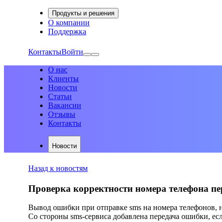
Продукты и решения
О компании
Поддержка
Контакты
Войти
О нас
Клиенты
Новости
Статьи
Вакансии
Отзывы
Контакты
Новости
Назад к новостям
Проверка корректности номера телефона пе
Вывод ошибки при отправке sms на номера телефонов,
Со стороны sms-сервиса добавлена передача ошибки, ес