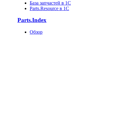
База запчастей в 1С
Parts.Resource в 1C
Parts.Index
Обзор
Каталоги автотоваров
Оригинальные каталоги
Запчасти по VIN
Поставщики запчастей
База запчастей
Статистика
Как попасть в базу?
О компании
О нас
Клиенты
Новости
Статьи
Вакансии
Отзывы
Контакты