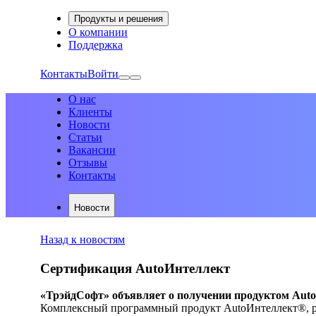
Продукты и решения
О компании
Поддержка
Контакты
Войти
О нас
Клиенты
Новости
Статьи
Вакансии
Отзывы
Контакты
Новости
Назад к новостям
Сертификация AutoИнтеллект
«ТрэйдСофт» объявляет о получении продуктом Auto
Комплексный программный продукт AutoИнтеллект®, р