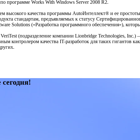
по программе Works With Windows Server 2008 R2.
нием высокого качества программы AutoИнтеллект® и ее простот
одукта стандартам, предъявляемых к статусу Сертифицированн
/Software Solutions («Разработка программного обеспечения»), ко
iTest (подразделение компании Lionbridge Technologies, Inc.)
ым контролером качества IT-разработок для таких гигантов как G
других.
 сегодня!