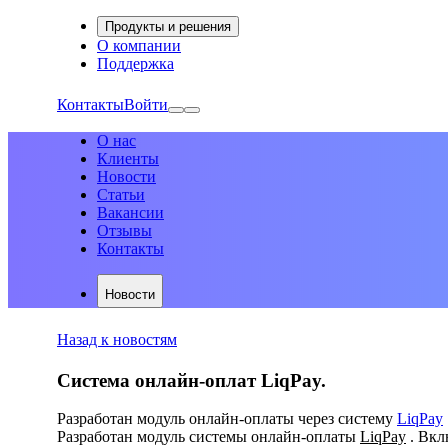
Продукты и решения
О компании
Поддержка
Контакты
Войти
О нас
Клиенты
Новости
Статьи
Вакансии
Отзывы
Контакты
Новости
Назад к новостям
Система онлайн-оплат LiqPay.
Разработан модуль онлайн-оплаты через систему
LiqPay
Разработан модуль системы онлайн-оплаты
LiqPay
. Вкл