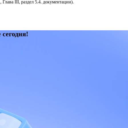
2, Глава III, раздел 5.4. документации).
 сегодня!