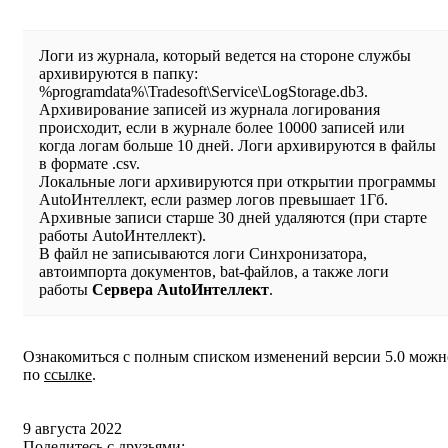
Логи из журнала, который ведется на стороне службы
архивируются в папку:
%programdata%\Tradesoft\Service\LogStorage.db3.
Архивирование записей из журнала логирования
происходит, если в журнале более 10000 записей или
когда логам больше 10 дней. Логи архивируются в файлы
в формате .csv.
Локальные логи архивируются при открытии программы
AutoИнтеллект, если размер логов превышает 1Гб.
Архивные записи старше 30 дней удаляются (при старте
работы AutoИнтеллект).
В файл не записываются логи Синхронизатора,
автоимпорта документов, bat-файлов, а также логи
работы
Сервера AutoИнтеллект
.
Ознакомиться с полным списком изменений версии 5.0 можн
по
ссылке
.
9 августа 2022
Поделитесь с друзьями: