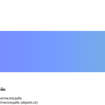
айк
Автоклондайк
оклондайк (akparts.ru)