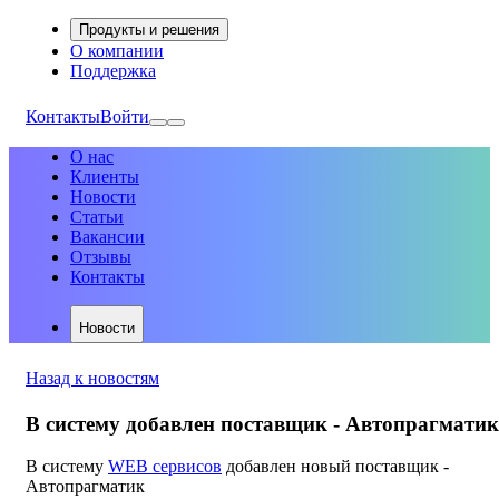
Продукты и решения
О компании
Поддержка
Контакты
Войти
О нас
Клиенты
Новости
Статьи
Вакансии
Отзывы
Контакты
Новости
Назад к новостям
В систему добавлен поставщик - Автопрагматик
В систему
WEB сервисов
добавлен новый поставщик -
Автопрагматик