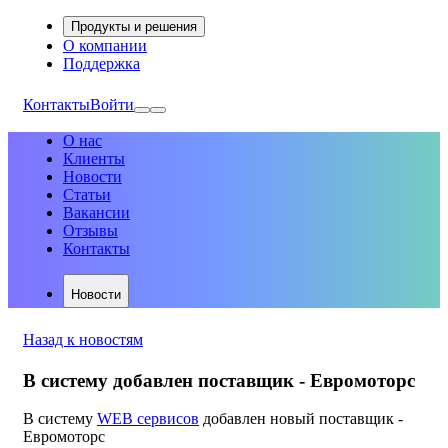
Продукты и решения
О компании
Поддержка
Контакты
Войти
О нас
Клиенты
Новости
Статьи
Вакансии
Отзывы
Контакты
Новости
Назад к новостям
В систему добавлен поставщик - Евромоторс
В систему
WEB сервисов
добавлен новый поставщик -
Евромоторс