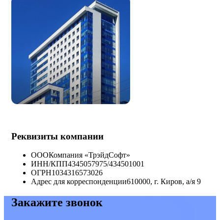
Реквизиты компании
ООО
Компания «ТрэйдСофт»
ИНН/КПП
4345057975/434501001
ОГРН
1034316573026
Адрес для корреспонденции
610000, г. Киров, а/я 9
Закажите звонок