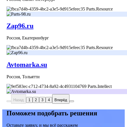
Parts.Resource
Zap96.ru
Россия, Екатеринбург
Parts.Resource
Avtomarka.su
Россия, Тольятти
Parts.Intellect
Назад
1
2
3
4
Вперёд
Поможем подобрать решения
Оставьте заявку, и мы всё расскажем