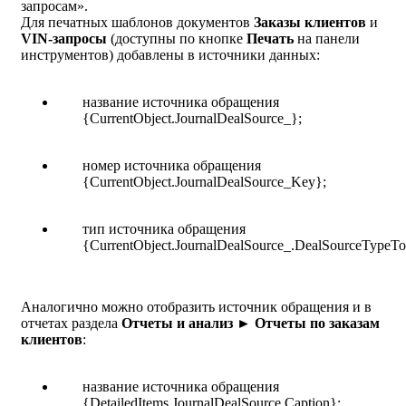
запросам».
Для печатных шаблонов документов
Заказы клиентов
и
VIN-запросы
(доступны по кнопке
Печать
на панели
инструментов) добавлены в источники данных:
название источника обращения
{CurrentObject.JournalDealSource_}
;
номер источника обращения
{CurrentObject.JournalDealSource_Key}
;
тип источника обращения
{CurrentObject.JournalDealSource_.DealSourceTypeTo
Аналогично можно отобразить источник обращения и в
отчетах раздела
Отчеты и анализ ► Отчеты по заказам
клиентов
:
название источника обращения
{DetailedItems.JournalDealSource.Caption}
;