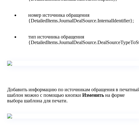
номер источника обращения
{DetailedItems.JournalDealSource.InternalIdentifier
}
;
тип источника обращения
{DetailedItems.JournalDealSource.DealSourceTypeToSt
Добавить информацию по источникам обращения в печатны
шаблон можно с помощью кнопки
Изменить
на форме
выбора шаблона для печати.