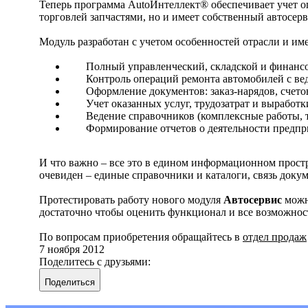
Теперь программа AutoИнтеллект® обеспечивает учет о
торговлей запчастями, но и имеет собственный автосе
Модуль разработан с учетом особенностей отрасли и име
Полный управленческий, складской и финансо
Контроль операций ремонта автомобилей с ве
Оформление документов: заказ-нарядов, счетов,
Учет оказанных услуг, трудозатрат и выработк
Ведение справочников (комплексные работы, т
Формирование отчетов о деятельности предпр
И что важно – все это в едином информационном прост
очевиден – единые справочники и каталоги, связь докуме
Протестировать работу нового модуля
Автосервис
можн
достаточно чтобы оценить функционал и все возможнос
По вопросам приобретения обращайтесь в
отдел продаж
7 ноября 2012
Поделитесь с друзьями:
Поделиться