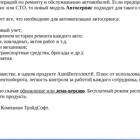
пераций по ремонту и обслуживанию автомобилей. Если предпри
рвис или СТО, то новый модуль
Автосервис
подходит для такого 
ет все, что необходимо для автоматизации автосервиса:
вый учет;
дением истории ремонта каждого авто;
 накладных, актов работ и т.д.
и механиков;
ранспортные средства, бригады и др.);
иятия.
ранстве, в одном продукте AutoИнтеллект®. Плюс от использова
нтооборота, легкость контроля за работой каждого сотрудника, 
о скачав
обновление или
демо-версию
. Бесплатный режим расп
ти продукта.
Компании ТрэйдСофт.