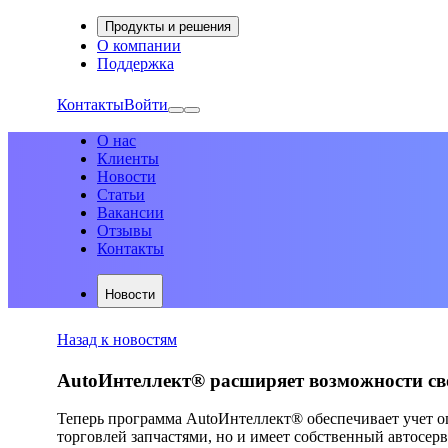
Продукты и решения
О компании
Поддержка
Контакты
Войти
О нас
Клиенты
Новости
Статьи
Вакансии
Отзывы
Контакты
Новости
Назад к новостям
AutoИнтеллект® расширяет возможности св
Теперь программа AutoИнтеллект® обеспечивает учет о
торговлей запчастями, но и имеет собственный автосе