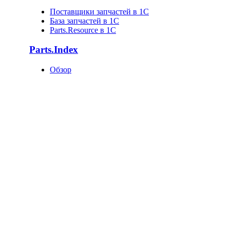
Поставщики запчастей в 1C
База запчастей в 1С
Parts.Resource в 1C
Parts.Index
Обзор
Каталоги автотоваров
Оригинальные каталоги
Запчасти по VIN
Поставщики запчастей
База запчастей
Статистика
Как попасть в базу?
О компании
О нас
Клиенты
Новости
Статьи
Вакансии
Отзывы
Контакты