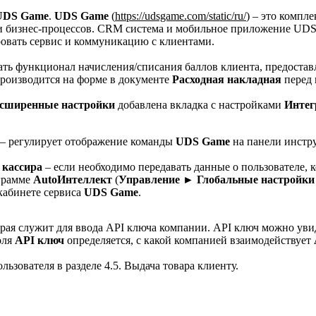
UDS Game
.
UDS Game
(
https://udsgame.com/static/ru/
) – это компл
и бизнес-процессов. CRM система и мобильное приложение UD
овать сервис и коммуникацию с клиентами.
ать функционал начисления/списания баллов клиента, предостав
роизводится на форме в документе
Расходная накладная
перед 
асширенные настройки
добавлена вкладка с настройками
Интег
– регулирует отображение команды
UDS Game
на панели инстр
 кассира
– если необходимо передавать данные о пользователе,
грамме
AutoИнтеллект
(
Управление ► Глобальные настройки
 кабинете сервиса
UDS Game
.
орая служит для ввода API ключа компании. API ключ можно ув
оля
API ключ
определяется, с какой компанией взаимодействует
ьзователя в разделе 4.5. Выдача товара клиенту.