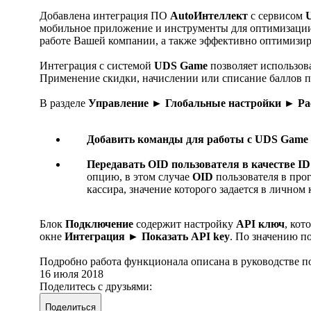
Добавлена интеграция ПО
AutoИнтеллект
с сервисом
мобильное приложение и инструменты для оптимизаци
работе Вашей компании, а также эффективно оптимизир
Интеграция с системой
UDS Game
позволяет использов
Применение скидки, начислении или списание баллов п
В разделе
Управление ► Глобальные настройки ► Р
Добавить команды для работы с UDS Game
Передавать OID пользователя в качестве ID
опцию, в этом случае
OID
пользователя в про
кассира, значение которого задается в личном
Блок
Подключение
содержит настройку
API ключ
, кот
окне
Интеграция ► Показать API key
. По значению п
Подробно работа функционала описана в руководстве пол
16 июля 2018
Поделитесь с друзьями:
Поделиться