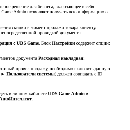
ексное решение для бизнеса, включающее в себя
S Game Admin позволяют получать всю информацию о
ления скидки в момент продажи товара клиенту.
непосредственной проводкой документа.
рация с UDS Game
. Блок
Настройки
содержит опции:
ументов документа
Расходная накладная
;
 который провел продажу, необходимо включить данную
 ► Пользователи системы
) должен совпадать с ID
идеть в личном кабинете
UDS Game Admin
в
AutoИнтеллект
.