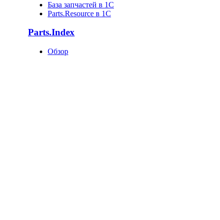
База запчастей в 1С
Parts.Resource в 1C
Parts.Index
Обзор
Каталоги автотоваров
Оригинальные каталоги
Запчасти по VIN
Поставщики запчастей
База запчастей
Статистика
Как попасть в базу?
О компании
О нас
Клиенты
Новости
Статьи
Вакансии
Отзывы
Контакты