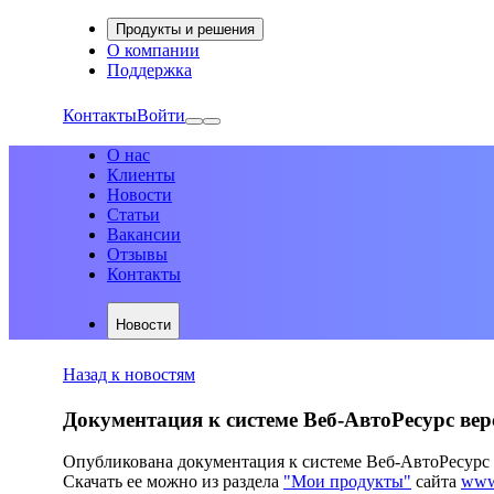
Продукты и решения
О компании
Поддержка
Контакты
Войти
О нас
Клиенты
Новости
Статьи
Вакансии
Отзывы
Контакты
Новости
Назад к новостям
Документация к системе Веб-АвтоРесурс вер
Опубликована документация к системе Веб-АвтоРесурс 
Скачать ее можно из раздела
"Мои продукты"
сайта
www.