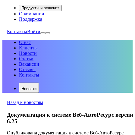
Продукты и решения
О компании
Поддержка
Контакты
Войти
О нас
Клиенты
Новости
Статьи
Вакансии
Отзывы
Контакты
Новости
Назад к новостям
Документация к системе Веб-АвтоРесурс версии
6.25
Опубликована документация к системе Веб-АвтоРесурс