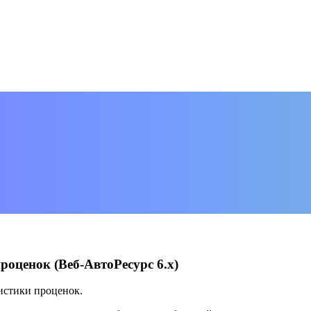
оценок (Веб-АвтоРесурс 6.х)
истики проценок.