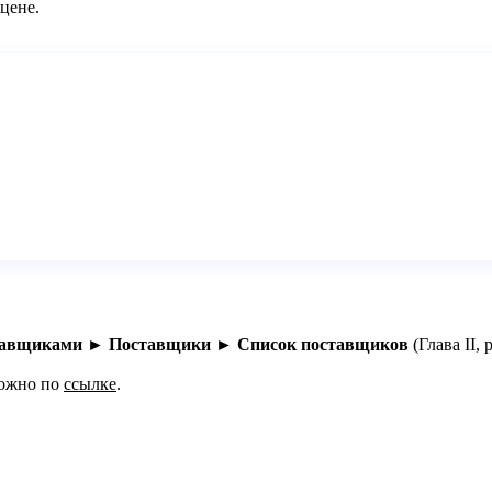
цене.
ставщиками ► Поставщики ►
Список поставщиков
(Глава II, 
ожно по
ссылке
.