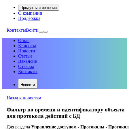
Продукты и решения
О компании
Поддержка
Контакты
Войти
О нас
Клиенты
Новости
Статьи
Вакансии
Отзывы
Контакты
Новости
Назад к новостям
Фильтр по времени и идентификатору объекта
для протокола действий с БД
Для раздела
Управление доступом
-
Протоколы
-
Протокол