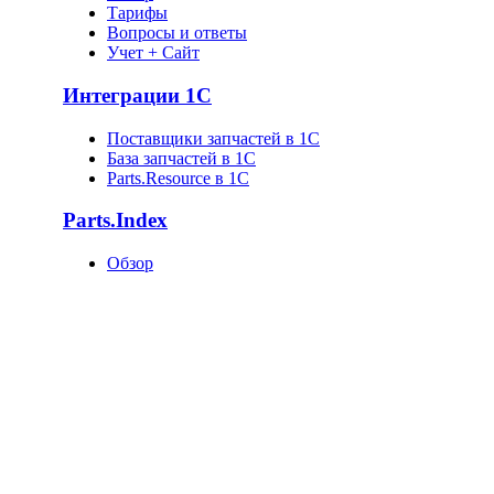
Тарифы
Вопросы и ответы
Учет + Сайт
Интеграции 1С
Поставщики запчастей в 1C
База запчастей в 1С
Parts.Resource в 1C
Parts.Index
Обзор
Каталоги автотоваров
Оригинальные каталоги
Запчасти по VIN
Поставщики запчастей
База запчастей
Статистика
Как попасть в базу?
О компании
О нас