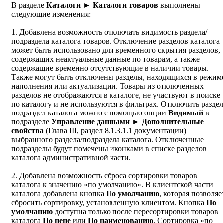
В разделе
Каталоги ► Каталоги товаров
выполнены
следующие изменения:
1. Добавлена возможность отключать видимость раздела/
подраздела каталога товаров. Отключение разделов каталога
может быть использовано для временного скрытия разделов,
содержащих неактуальные данные по товарам, а также
содержащие временно отсутствующие в наличии товары.
Также могут быть отключены разделы, находящихся в режим
наполнения или актуализации. Товары из отключенных
разделов не отображаются в каталоге, не участвуют в поиске
по каталогу и не используются в фильтрах. Отключить раздел
подраздел каталога можно с помощью опции
Видимый
в
подразделе
Управление данными ► Дополнительные
свойства
(Глава III, раздел 8.1.3.1.1 документации)
выбранного раздела/подраздела каталога. Отключенные
подразделы будут помечены иконками в списке разделов
каталога административной части.
2. Добавлена возможность сброса сортировки товаров
каталога к значению «по умолчанию». В клиентской части
каталога добавлена кнопка
П
о умолчанию
, которая позволяе
сбросить сортировку, установленную клиентом. Кнопка
П
о
умолчанию
доступна только после пересортировки товаров
каталога
П
о цене
или
П
о наименованию
. Сортировка «по