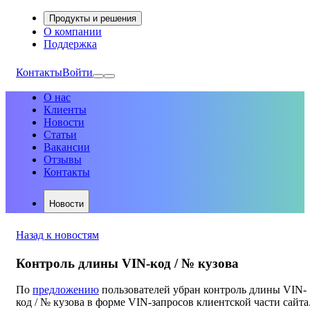
Продукты и решения
О компании
Поддержка
Контакты
Войти
О нас
Клиенты
Новости
Статьи
Вакансии
Отзывы
Контакты
Новости
Назад к новостям
Контроль длины VIN-код / № кузова
По
предложению
пользователей убран контроль длины VIN-
код / № кузова в форме VIN-запросов клиентской части сайта