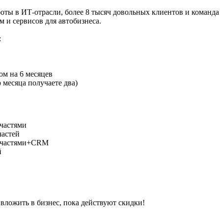
работы в ИТ-отрасли, более 8 тысяч довольных клиентов и коман
и сервисов для автобизнеса.
:
ом на 6 месяцев
 месяца получаете два)
пчастями
частей
запчастями+CRM
й
вложить в бизнес, пока действуют скидки!