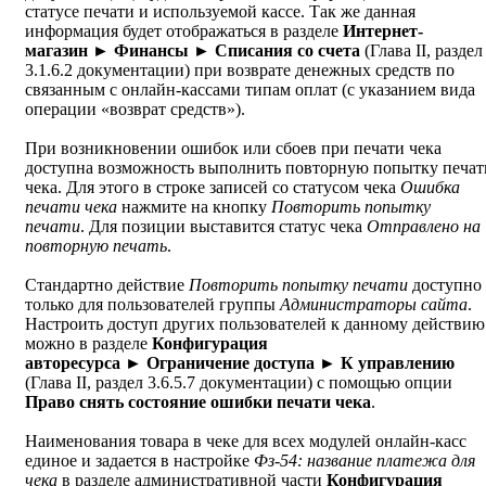
статусе печати и используемой кассе. Так же данная
информация будет отображаться в разделе
Интернет-
магазин ► Финансы ► Списания со счета
(Глава II, раздел
3.1.6.2 документации) при возврате денежных средств по
связанным с онлайн-кассами типам оплат (с указанием вида
операции «возврат средств»).
При возникновении ошибок или сбоев при печати чека
доступна возможность выполнить повторную попытку печат
чека. Для этого в строке записей со статусом чека
Ошибка
печати чека
нажмите на кнопку
Повторить попытку
печати
. Для позиции выставится статус чека
Отправлено на
повторную печать
.
Стандартно действие
Повторить попытку печати
доступно
только для пользователей группы
Администраторы сайта
.
Настроить доступ других пользователей к данному действию
можно в разделе
Конфигурация
авторесурса ► Ограничение доступа ►
К управлению
(Глава II, раздел 3.6.5.7 документации) с помощью опции
Право снять состояние ошибки печати чека
.
Наименования товара в чеке для всех модулей онлайн-касс
единое и задается в настройке
Фз-54: название платежа для
чека
в разделе административной части
Конфигурация