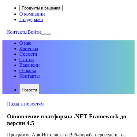
Продукты и решения
О компании
Поддержка
Контакты
Войти
О нас
Клиенты
Новости
Статьи
Вакансии
Отзывы
Контакты
Новости
Назад к новостям
Обновление платформы .NET Framework до
версии 4.5
Программа AutoИнтеллект и Веб-служба переведены на