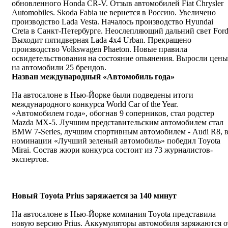
обновленного Honda CR-V. Отзыв автомобилей Fiat Chrysler
Automobiles. Skoda Fabia не вернется в Россию. Увеличено
производство Lada Vesta. Началось производство Hyundai
Creta в Санкт-Петербурге. Неослепляющий дальний свет Ford
Выходит пятидверная Lada 4х4 Urban. Прекращено
производство Volkswagen Phaeton. Новые правила
освидетельствования на состояние опьянения. Выросли цены
на автомобили 25 брендов.
Назван международный «Автомобиль года»
На автосалоне в Нью-Йорке были подведены итоги
международного конкурса World Car of the Year.
«Автомобилем года», обогнав 9 соперников, стал родстер
Mazda MX-5. Лучшим представительским автомобилем стал
BMW 7-Series, лучшим спортивным автомобилем - Audi R8, 
номинации «Лучший зеленый автомобиль» победил Toyota
Mirai. Состав жюри конкурса состоит из 73 журналистов-
экспертов.
Новый Toyota Prius заряжается за 140 минут
На автосалоне в Нью-Йорке компания Toyota представила
новую версию Prius. Аккумуляторы автомобиля заряжаются о