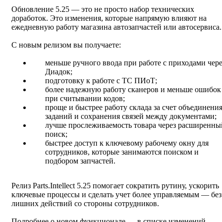
Обновление 5.25 — это не просто набор технических
доработок. Это изменения, которые напрямую влияют на
ежедневную работу магазина автозапчастей или автосервиса.
С новым релизом вы получаете:
меньше ручного ввода при работе с приходами чере
Диадок;
подготовку к работе с ТС ПИоТ;
более надежную работу сканеров и меньше ошибок
при считывании кодов;
проще и быстрее работу склада за счет объединени
заданий и сохранения связей между документами;
лучше прослеживаемость товара через расширенны
поиск;
быстрее доступ к ключевому рабочему окну для
сотрудников, которые занимаются поиском и
подбором запчастей.
Релиз Parts.Intellect 5.25 помогает сократить рутину, ускорить
ключевые процессы и сделать учет более управляемым — без
лишних действий со стороны сотрудников.
Подробнее о новом функционале — в
списке изменений
.