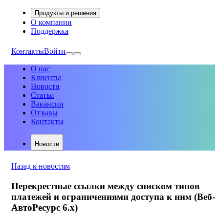
Продукты и решения
О компании
Поддержка
Контакты
Войти
О нас
Клиенты
Новости
Статьи
Вакансии
Отзывы
Контакты
Новости
Назад к новостям
Перекрестные ссылки между списком типов
платежей и ограничениями доступа к ним (Веб-
АвтоРесурс 6.х)