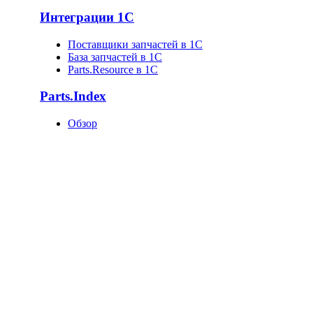
Интеграции 1С
Поставщики запчастей в 1C
База запчастей в 1С
Parts.Resource в 1C
Parts.Index
Обзор
Каталоги автотоваров
Оригинальные каталоги
Запчасти по VIN
Поставщики запчастей
База запчастей
Статистика
Как попасть в базу?
О компании
О нас
Клиенты
Новости
Статьи