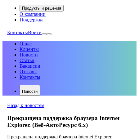
Продукты и решения
О компании
Поддержка
Контакты
Войти
О нас
Клиенты
Новости
Статьи
Вакансии
Отзывы
Контакты
Новости
Назад к новостям
Прекращена поддержка браузера Internet
Explorer. (Веб-АвтоРесурс 6.х)
Прекращена поддержка браузера Internet Explorer.