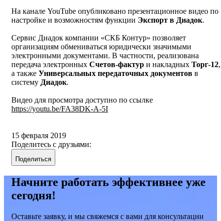
На канале YouTube опубликовано презентационное видео по
настройке и возможностям функции
Экспорт в Диадок
.
Сервис Диадок компании «СКБ Контур» позволяет
организациям обмениваться юридически значимыми
электронными документами. В частности, реализована
передача электронных
Счетов-фактур
и накладных
Торг-12
,
а также
Универсальных передаточных документов
в
систему
Диадок
.
Видео для просмотра доступно по ссылке
https://youtu.be/FA38DK-A-5I
15 февраля 2019
Поделитесь с друзьями:
Поделиться
Начните работать эффективнее уже
сегодня!
Оставьте заявку, и мы свяжемся с вами для консультации