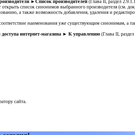
роизводители ►Список производителей
(Глава II, раздел 2.9.
т открыть список синонимов выбранного производителя (см. до
ованию, а также возможность добавления, удаления и редактир
 соответствие наименования уже существующим синонимам, а т
 доступа интернет-магазина ►
К управлению
(Глава II, разд
атору сайта.