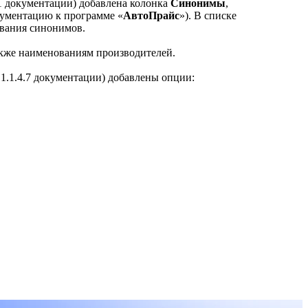
1.1 документации) добавлена колонка
Синонимы
,
кументацию к программе «
АвтоПрайс
»). В списке
ования синонимов.
акже наименованиям производителей.
ел 1.1.4.7 документации) добавлены опции: