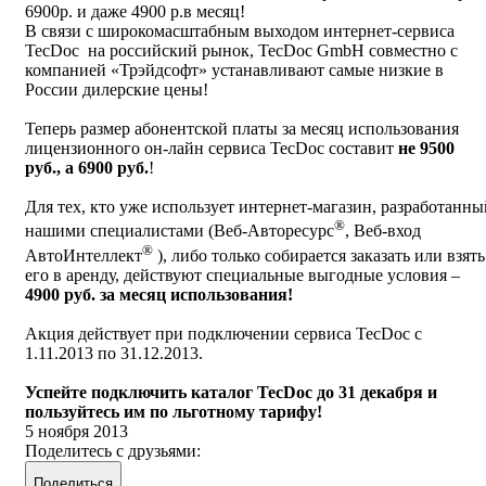
6900р. и даже 4900 р.в месяц!
В связи с широкомасштабным выходом интернет-сервиса
TecDoc
на российский рынок,
TecDoc
GmbH
совместно с
компанией «Трэйдсофт» устанавливают самые низкие в
России дилерские цены!
Теперь размер абонентской платы за месяц использования
лицензионного он-лайн сервиса
TecDoc
составит
не 9500
руб., а 6900 руб.
!
Для тех, кто уже использует интернет-магазин, разработанны
®
нашими специалистами (Веб-Авторесурс
, Веб-вход
®
АвтоИнтеллект
), либо только собирается заказать или взять
его в аренду, действуют специальные выгодные условия –
4900 руб. за месяц использования!
Акция действует при подключении сервиса
TecDoc
с
1.11.2013 по 31.12.2013.
Успейте подключить каталог
TecDoc
до 31 декабря и
пользуйтесь им по льготному тарифу!
5 ноября 2013
Поделитесь с друзьями:
Поделиться