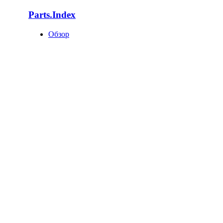
Parts.Index
Обзор
Каталоги автотоваров
Оригинальные каталоги
Запчасти по VIN
Поставщики запчастей
База запчастей
Статистика
Как попасть в базу?
О компании
О нас
Клиенты
Новости
Статьи
Вакансии
Отзывы
Контакты
Поддержка