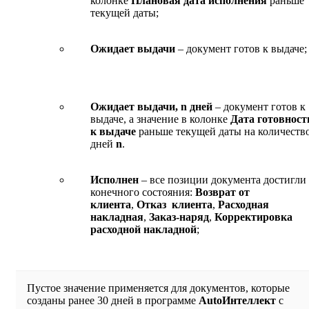
колонке
Плановая дата исполнения
раньше
текущей даты;
Ожидает выдачи
– документ готов к выдаче;
Ожидает выдачи, n дней
– документ готов к
выдаче, а значение в колонке
Дата готовност
к выдаче
раньше текущей даты на количеств
дней
n
.
Исполнен
– все позиции документа достигли
конечного состояния:
Возврат от
клиента
,
Отказ клиента
,
Расходная
накладная
,
Заказ-наряд
,
Корректировка
расходной накладной
;
Пустое значение применяется для документов, которые
созданы ранее 30 дней в программе
AutoИнтеллект
с