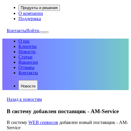
Продукты и решения
О компании
Поддержка
Контакты
Войти
О нас
Клиенты
Новости
Статьи
Вакансии
Отзывы
Контакты
Новости
Назад к новостям
В систему добавлен поставщик - AM-Service
В систему
WEB сервисов
добавлен новый поставщик - AM-
Service