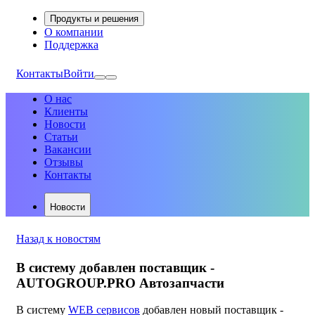
Продукты и решения
О компании
Поддержка
Контакты
Войти
О нас
Клиенты
Новости
Статьи
Вакансии
Отзывы
Контакты
Новости
Назад к новостям
В систему добавлен поставщик -
AUTOGROUP.PRO Автозапчасти
В систему
WEB сервисов
добавлен новый поставщик -