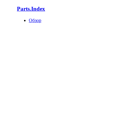
Parts.Index
Обзор
Каталоги автотоваров
Оригинальные каталоги
Запчасти по VIN
Поставщики запчастей
База запчастей
Статистика
Как попасть в базу?
О компании
О нас
Клиенты
Новости
Статьи
Вакансии
Отзывы
Контакты
Поддержка