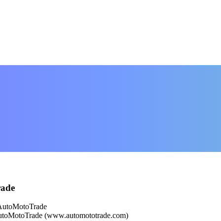
rade
AutoMotoTrade
oMotoTrade (www.automototrade.com)