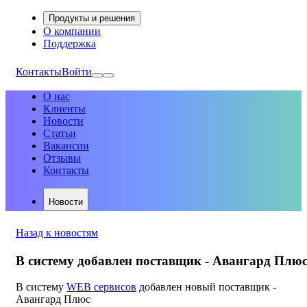
Продукты и решения
О компании
Поддержка
Контакты
Войти
О нас
Клиенты
Новости
Статьи
Вакансии
Отзывы
Контакты
Новости
Назад к новостям
В систему добавлен поставщик - Авангард Плю
В систему
WEB сервисов
добавлен новый поставщик -
Авангард Плюс