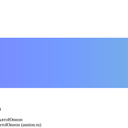
н
 АвтоЮнион
тоЮнион (aunion.ru)