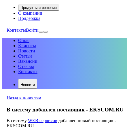
Продукты и решения
О компании
Поддержка
Контакты
Войти
О нас
Клиенты
Новости
Статьи
Вакансии
Отзывы
Контакты
Новости
Назад к новостям
В систему добавлен поставщик - EKSCOM.RU
В систему
WEB сервисов
добавлен новый поставщик -
EKSCOM.RU