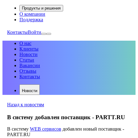
Продукты и решения
О компании
Поддержка
Контакты
Войти
О нас
Клиенты
Новости
Статьи
Вакансии
Отзывы
Контакты
Новости
Назад к новостям
В систему добавлен поставщик - PARTT.RU
В систему
WEB сервисов
добавлен новый поставщик -
PARTT.RU