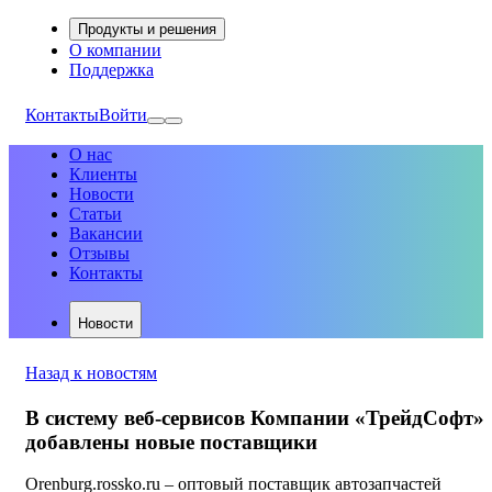
Продукты и решения
О компании
Поддержка
Контакты
Войти
О нас
Клиенты
Новости
Статьи
Вакансии
Отзывы
Контакты
Новости
Назад к новостям
В систему веб-сервисов Компании «ТрейдСофт»
добавлены новые поставщики
Orenburg.rossko.ru – оптовый поставщик автозапчастей