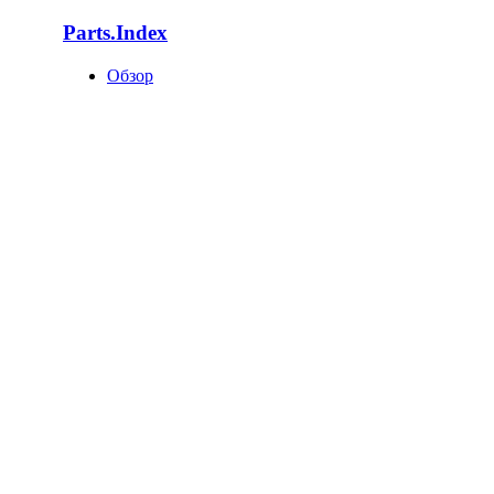
Parts.Index
Обзор
Каталоги автотоваров
Оригинальные каталоги
Запчасти по VIN
Поставщики запчастей
База запчастей
Статистика
Как попасть в базу?
О компании
О нас
Клиенты
Новости
Статьи
Вакансии
Отзывы
Контакты
Поддержка