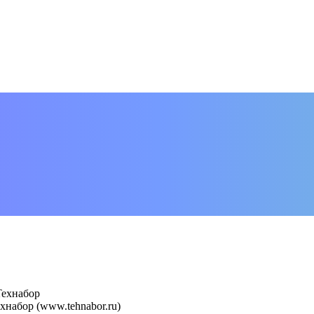
Технабор
набор (www.tehnabor.ru)