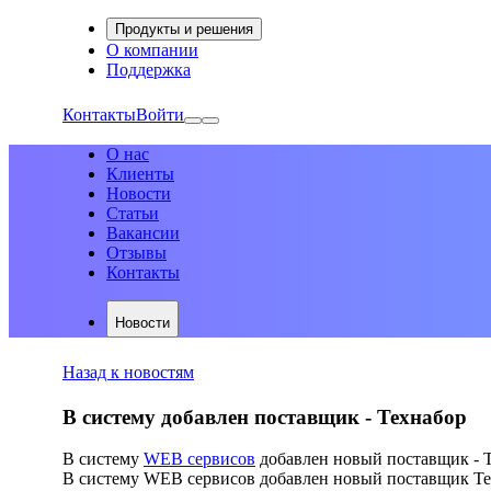
Продукты и решения
О компании
Поддержка
Контакты
Войти
О нас
Клиенты
Новости
Статьи
Вакансии
Отзывы
Контакты
Новости
Назад к новостям
В систему добавлен поставщик - Технабор
В систему
WEB сервисов
добавлен новый поставщик - 
В систему WEB сервисов добавлен новый поставщик Тех