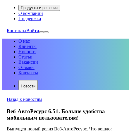
Продукты и решения
О компании
Поддержка
Контакты
Войти
О нас
Клиенты
Новости
Статьи
Вакансии
Отзывы
Контакты
Новости
Назад к новостям
Веб-АвтоРесурс 6.51. Больше удобства
мобильным пользователям!
Выпущен новый релиз Веб-АвтоРесурс. Что вошло: