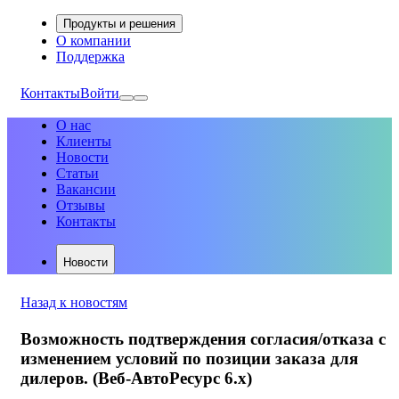
Продукты и решения
О компании
Поддержка
Контакты
Войти
О нас
Клиенты
Новости
Статьи
Вакансии
Отзывы
Контакты
Новости
Назад к новостям
Возможность подтверждения согласия/отказа с
изменением условий по позиции заказа для
дилеров. (Веб-АвтоРесурс 6.х)